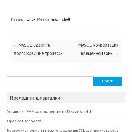
Раздел:
Linux
Метки:
linux
,
shell
Навигация по записям
←
MySQL: удалить
MySQL: конвертация
долгоживущие процессы
временной зоны
→
Найти:
Последние шпаргалки
Установка PHP разных версий на Debian stretch
OpenVZ Dashboard
Настройка получения и автопродления SSL сертификата Let’s