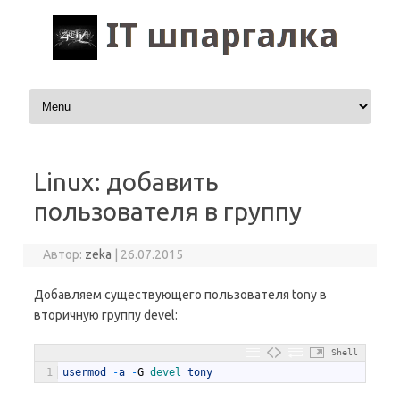
Перейти к содержимому
Linux: добавить
пользователя в группу
Автор:
zeka
|
26.07.2015
Добавляем существующего пользователя tony в
вторичную группу devel:
Shell
1
usermod
-
a
-
G
devel 
tony