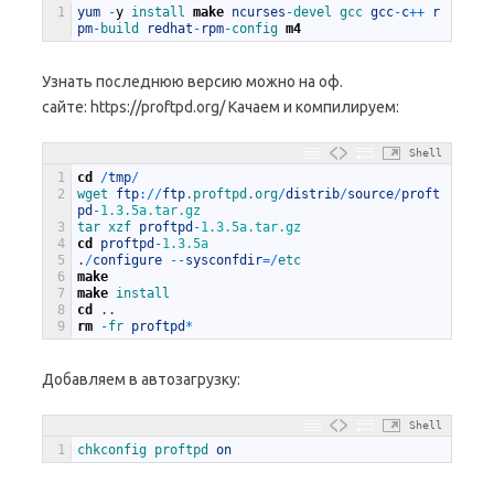
1
yum
-
y
install 
make
ncurses
-
devel 
gcc 
gcc
-
c
++
r
pm
-
build 
redhat
-
rpm
-
config 
m4
Узнать последнюю версию можно на оф.
сайте: https://proftpd.org/ Качаем и компилируем:
Shell
1
cd
/
tmp
/
2
wget 
ftp
:
/
/
ftp
.proftpd
.org
/
distrib
/
source
/
proft
pd
-
1.3.5a.tar.gz
3
tar 
xzf 
proftpd
-
1.3.5a.tar.gz
4
cd
proftpd
-
1.3.5a
5
.
/
configure
--
sysconfdir
=
/
etc
6
make
7
make
install
8
cd
.
.
9
rm
-
fr 
proftpd
*
Добавляем в автозагрузку:
Shell
1
chkconfig 
proftpd 
on