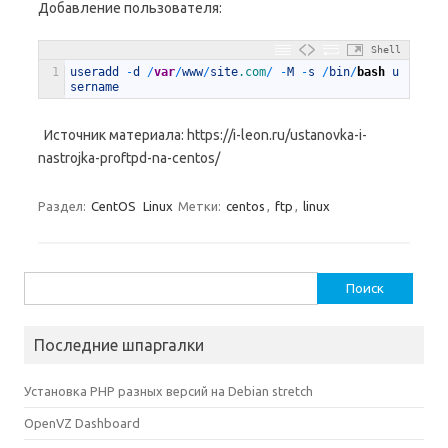
Добавление пользователя:
Shell
1
useradd
-
d
/
var
/
www
/
site
.com
/
-
M
-
s
/
bin
/
bash
u
sername
Источник материала: https://i-leon.ru/ustanovka-i-
nastrojka-proftpd-na-centos/
Раздел:
CentOS
Linux
Метки:
centos
,
ftp
,
linux
Найти:
Последние шпаргалки
Установка PHP разных версий на Debian stretch
OpenVZ Dashboard