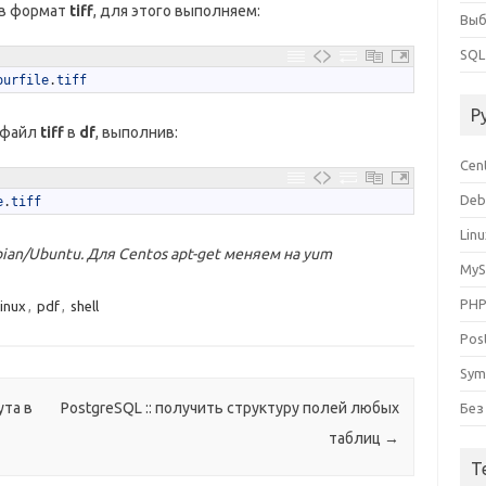
 в формат
tiff
, для этого выполняем:
Выб
SQL
ourfile
.
tiff
Р
 файл
tiff
в
df
, выполнив:
Cen
Deb
e
.
tiff
Lin
an/Ubuntu. Для Centos apt-get меняем на yum
My
PH
linux
,
pdf
,
shell
Pos
Sym
ута в
PostgreSQL :: получить структуру полей любых
Без
таблиц
→
Т