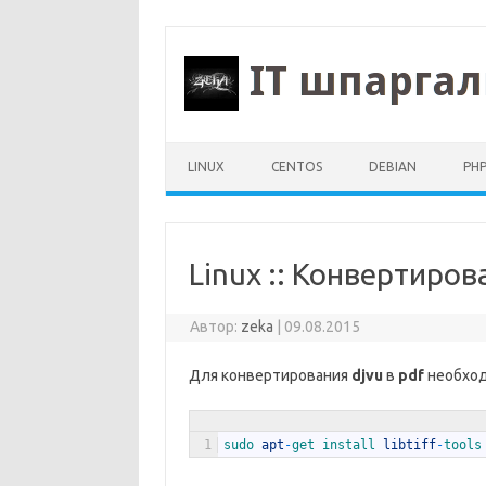
Перейти к содержимому
LINUX
CENTOS
DEBIAN
PH
Linux :: Конвертирова
Автор:
zeka
|
09.08.2015
Для конвертирования
djvu
в
pdf
необход
1
sudo 
apt
-
get 
install 
libtiff
-
tools