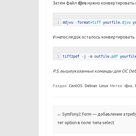
Затем файл
djvu
нужно конвертировать
1
ddjvu
-
format
=
tiff 
yourfile
.
djvu 
y
И напоследок осталось конвертировать
1
tiff2pdf
-
j
-
o
outfile
.
pdf 
yourfil
P.S. вышеуказанные команды для ОС Debi
Раздел:
CentOS
Debian
Linux
Метки:
djvu
,
Навигация по записям
←
Symfony2 Form — добавление атриб
тег option в поле типа select