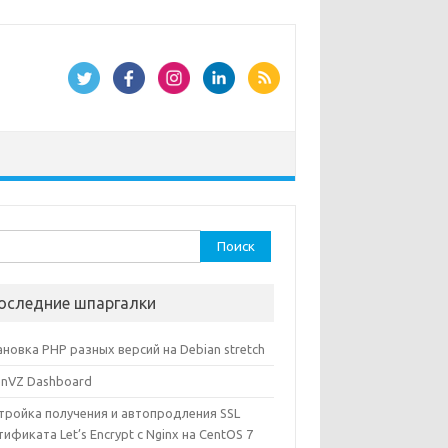
ти:
оследние шпаргалки
ановка PHP разных версий на Debian stretch
nVZ Dashboard
тройка получения и автопродления SSL
тификата Let’s Encrypt с Nginx на CentOS 7