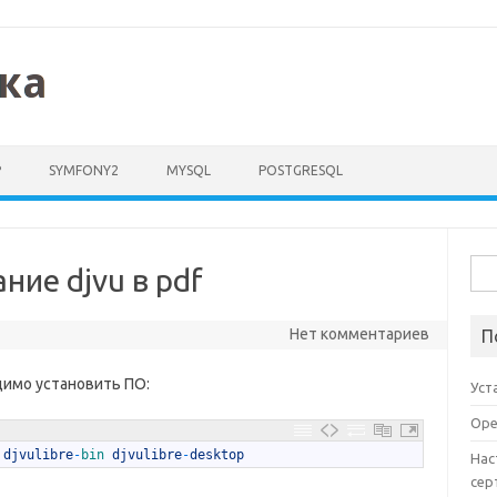
P
SYMFONY2
MYSQL
POSTGRESQL
Най
ние djvu в pdf
Нет комментариев
П
имо установить ПО:
Уст
Ope
 
djvulibre
-
bin 
djvulibre
-
desktop
Нас
сер