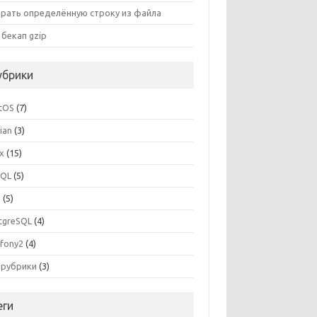
рать определённую строку из файла
 бекап gzip
убрики
tOS
(7)
ian
(3)
ux
(15)
SQL
(5)
P
(5)
tgreSQL
(4)
fony2
(4)
 рубрики
(3)
еги